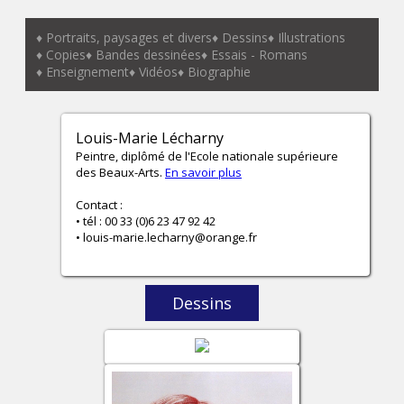
♦ Portraits, paysages et divers
♦ Dessins
♦ Illustrations
♦ Copies
♦ Bandes dessinées
♦ Essais - Romans
♦ Enseignement
♦ Vidéos
♦ Biographie
Louis-Marie Lécharny
Peintre, diplômé de l'Ecole nationale supérieure
des Beaux-Arts.
En savoir plus
Contact :
• tél : 00 33 (0)6 23 47 92 42
•
louis-marie.lecharny@orange.fr
Dessins